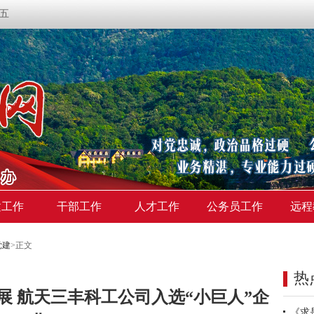
期五
建工作
干部工作
人才工作
公务员工作
远程
党建
>
正文
热
展 航天三丰科工公司入选“小巨人”企