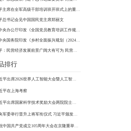
习近平主席在全军高级干部培训班开班式上的重要讲话引领全军开展思想整风、深化政治整训
平总书记会见中国国民党主席郑丽文
中共中央办公厅印发《全国党员教育培训工作规划（2024－2028年）》
中共中央国务院印发《乡村全面振兴规划（2024—2027年）》
习近平：民营经济发展前景广阔大有可为 民营企业和民营企业家大显身手正当其时
品排行
习近平出席2026世界人工智能大会暨人工智能全球治理高级别会议开幕式并发表主旨讲话
近平在上海考察
习近平出席国家科学技术奖励大会两院院士大会中国科协第十一次全国代表大会并发表重要讲话
中央军委举行晋升上将军衔仪式 习近平颁发命令状并向晋衔的军官表示祝贺
庆祝中国共产党成立105周年大会在京隆重举行 习近平发表重要讲话