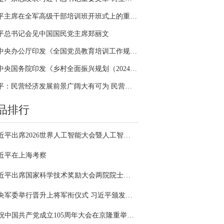
习近平主席在全军高级干部培训班开班式上的重要讲话引领全军开展思想整风、深化政治整训
平总书记会见中国国民党主席郑丽文
中共中央办公厅印发《全国党员教育培训工作规划（2024－2028年）》
中共中央国务院印发《乡村全面振兴规划（2024—2027年）》
习近平：民营经济发展前景广阔大有可为 民营企业和民营企业家大显身手正当其时
品排行
习近平出席2026世界人工智能大会暨人工智能全球治理高级别会议开幕式并发表主旨讲话
近平在上海考察
习近平出席国家科学技术奖励大会两院院士大会中国科协第十一次全国代表大会并发表重要讲话
中央军委举行晋升上将军衔仪式 习近平颁发命令状并向晋衔的军官表示祝贺
庆祝中国共产党成立105周年大会在京隆重举行 习近平发表重要讲话