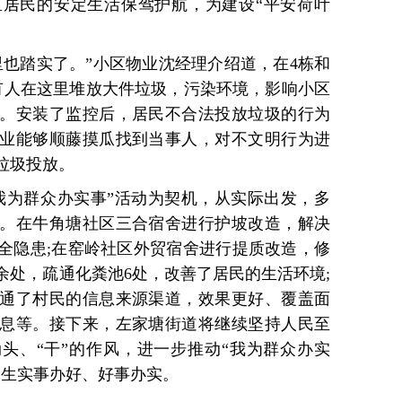
居民的安定生活保驾护航，为建设“平安荷叶
里也踏实了。”小区物业沈经理介绍道，在4栋和
有人在这里堆放大件垃圾，污染环境，影响小区
。安装了监控后，居民不合法投放垃圾的行为
业能够顺藤摸瓜找到当事人，对不文明行为进
垃圾投放。
我为群众办实事”活动为契机，从实际出发，多
。在牛角塘社区三合宿舍进行护坡改造，解决
全隐患;在窑岭社区外贸宿舍进行提质改造，修
余处，疏通化粪池6处，改善了居民的生活环境;
通了村民的信息来源渠道，效果更好、覆盖面
息等。接下来，左家塘街道将继续坚持人民至
劲头、“干”的作风，进一步推动“我为群众办实
民生实事办好、好事办实。