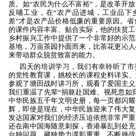
质。如“农民为什么不富裕”，是改革开
反哺工业，在“农产品进城，工业品下乡
差”才是农产品价格低廉的重要原因。省
的课件内容丰富、贴合实际，他的扶贫工
乡村振兴工作中提供了一个非常好的示范
基地，万亩茶园扑面而来，比茶花更沁人
来带动群众脱贫致富的能力。
四天的培训学习，我们有幸聆听了市
的党性教育课，姚校长的课程史料详实、
参观了塘田战时讲习所，观看了爱国主义
我们重温了先辈“捐躯赴国难、视死忽如
中华民族五千年文明史册，每一页都闪耀
辉，即使是现在，中华民族迎来了伟大复
发达国家对我们的经济压迫依然非常严重
还在南中国海随意刺探，香港暴乱到处充
台独问题、藏独势力谍影重重，不断挑战