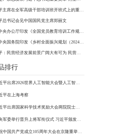
习近平主席在全军高级干部培训班开班式上的重要讲话引领全军开展思想整风、深化政治整训
平总书记会见中国国民党主席郑丽文
中共中央办公厅印发《全国党员教育培训工作规划（2024－2028年）》
中共中央国务院印发《乡村全面振兴规划（2024—2027年）》
习近平：民营经济发展前景广阔大有可为 民营企业和民营企业家大显身手正当其时
品排行
习近平出席2026世界人工智能大会暨人工智能全球治理高级别会议开幕式并发表主旨讲话
近平在上海考察
习近平出席国家科学技术奖励大会两院院士大会中国科协第十一次全国代表大会并发表重要讲话
中央军委举行晋升上将军衔仪式 习近平颁发命令状并向晋衔的军官表示祝贺
庆祝中国共产党成立105周年大会在京隆重举行 习近平发表重要讲话