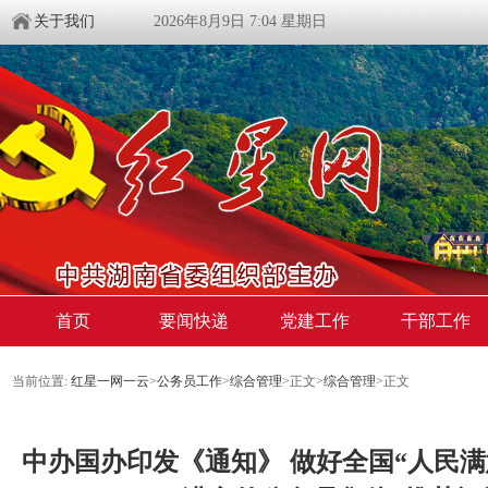
关于我们
2026年8月9日 7:04 星期日
首页
要闻快递
党建工作
干部工作
当前位置:
红星一网一云
>
公务员工作
>
综合管理
>
正文
>
综合管理
>
正文
中办国办印发《通知》 做好全国“人民满