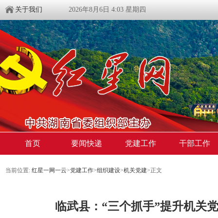
关于我们
2026年8月6日 4:03 星期四
首页
要闻快递
党建工作
干部工作
当前位置:
红星一网一云
>
党建工作
>
组织建设
>
机关党建
>
正文
临武县：“三个抓手”提升机关