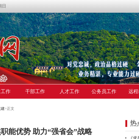
星期日
建工作
干部工作
人才工作
公务员工作
远程
党建
>
正文
热
职能优势 助力“强省会”战略