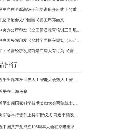
习近平主席在全军高级干部培训班开班式上的重要讲话引领全军开展思想整风、深化政治整训
平总书记会见中国国民党主席郑丽文
中共中央办公厅印发《全国党员教育培训工作规划（2024－2028年）》
中共中央国务院印发《乡村全面振兴规划（2024—2027年）》
习近平：民营经济发展前景广阔大有可为 民营企业和民营企业家大显身手正当其时
品排行
习近平出席2026世界人工智能大会暨人工智能全球治理高级别会议开幕式并发表主旨讲话
近平在上海考察
习近平出席国家科学技术奖励大会两院院士大会中国科协第十一次全国代表大会并发表重要讲话
中央军委举行晋升上将军衔仪式 习近平颁发命令状并向晋衔的军官表示祝贺
庆祝中国共产党成立105周年大会在京隆重举行 习近平发表重要讲话