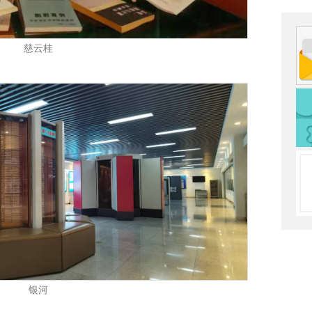
慈云桂
银河