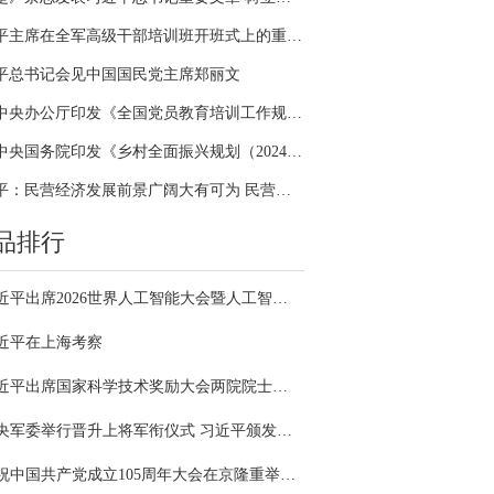
习近平主席在全军高级干部培训班开班式上的重要讲话引领全军开展思想整风、深化政治整训
平总书记会见中国国民党主席郑丽文
中共中央办公厅印发《全国党员教育培训工作规划（2024－2028年）》
中共中央国务院印发《乡村全面振兴规划（2024—2027年）》
习近平：民营经济发展前景广阔大有可为 民营企业和民营企业家大显身手正当其时
品排行
习近平出席2026世界人工智能大会暨人工智能全球治理高级别会议开幕式并发表主旨讲话
近平在上海考察
习近平出席国家科学技术奖励大会两院院士大会中国科协第十一次全国代表大会并发表重要讲话
中央军委举行晋升上将军衔仪式 习近平颁发命令状并向晋衔的军官表示祝贺
庆祝中国共产党成立105周年大会在京隆重举行 习近平发表重要讲话