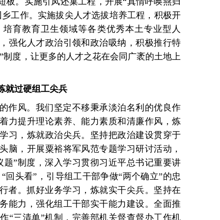
才短板。实施引凤还巢工程，开展“真情呼唤燕归
回乡工作。实施拔尖人才选拔培养工程，积极开
，培育教育卫生领域等各类优秀本土专业型人
，强化人才政治引领和政治吸纳，积极推行特
卡”制度，让更多的人才之花在会同广袤的土地上
炼就过硬组工尖兵
的作风。我们坚定不移秉承淡泊名利的优良作
着力提升理论素养、能力素质和清廉作风，炼
学习，炼就政治尖兵。坚持把政治建设贯穿于
头脑，开展粟裕将军风范专题学习研讨活动，
议题”制度，深入学习贯彻习近平总书记重要讲
“回头看”，引导组工干部争做“两个确立”的忠
践行者。抓好业务学习，炼就实干尖兵。坚持在
务能力，强化组工干部实干能力建设。全面推
作“三清单”机制，完善部机关督查督办工作机