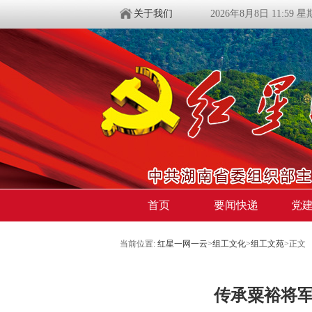
关于我们
2026年8月8日 11:59 
首页
要闻快递
党
当前位置:
红星一网一云
>
组工文化
>
组工文苑
>
正文
传承粟裕将军