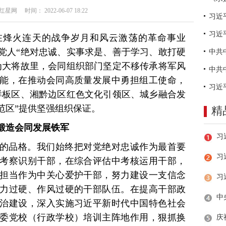
网 时间： 2022-06-07 18:22
习近
在烽火连天的战争岁月和风云激荡的革命事业
党人“绝对忠诚、实事求是、善于学习、敢打硬
为大将故里，会同组织部门坚定不移传承将军风
能，在推动会同高质量发展中勇担组工使命，
样板区、湘黔边区红色文化引领区、城乡融合发
范区”提供坚强组织保证。
精
锻造会同发展铁军
的品格。我们始终把对党绝对忠诚作为最首要
习
考察识别干部，在综合评估中考核运用干部，
担当作为中关心爱护干部，努力建设一支信念
力过硬、作风过硬的干部队伍。在提高干部政
治建设，深入实施习近平新时代中国特色社会
委党校（行政学校）培训主阵地作用，狠抓换