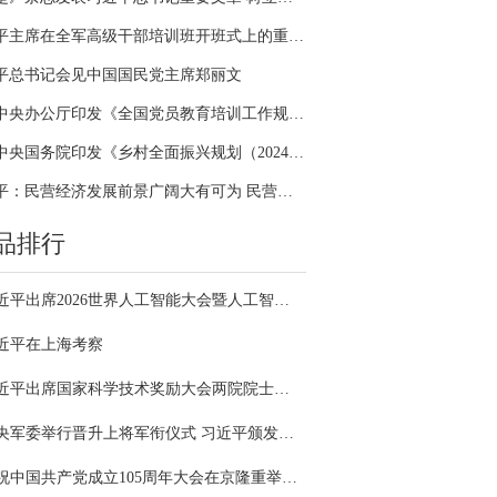
习近平主席在全军高级干部培训班开班式上的重要讲话引领全军开展思想整风、深化政治整训
平总书记会见中国国民党主席郑丽文
中共中央办公厅印发《全国党员教育培训工作规划（2024－2028年）》
中共中央国务院印发《乡村全面振兴规划（2024—2027年）》
习近平：民营经济发展前景广阔大有可为 民营企业和民营企业家大显身手正当其时
品排行
习近平出席2026世界人工智能大会暨人工智能全球治理高级别会议开幕式并发表主旨讲话
近平在上海考察
习近平出席国家科学技术奖励大会两院院士大会中国科协第十一次全国代表大会并发表重要讲话
中央军委举行晋升上将军衔仪式 习近平颁发命令状并向晋衔的军官表示祝贺
庆祝中国共产党成立105周年大会在京隆重举行 习近平发表重要讲话