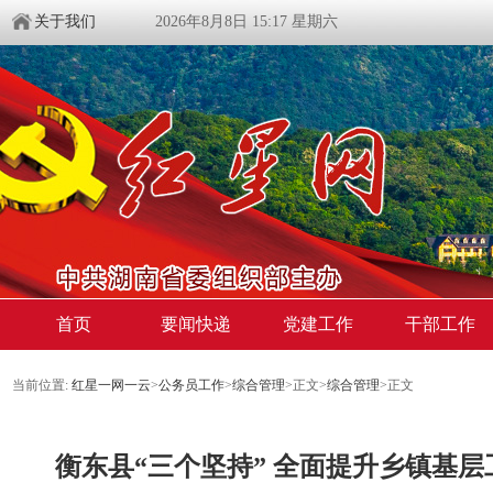
关于我们
2026年8月8日 15:17 星期六
首页
要闻快递
党建工作
干部工作
当前位置:
红星一网一云
>
公务员工作
>
综合管理
>
正文
>
综合管理
>
正文
衡东县“三个坚持” 全面提升乡镇基