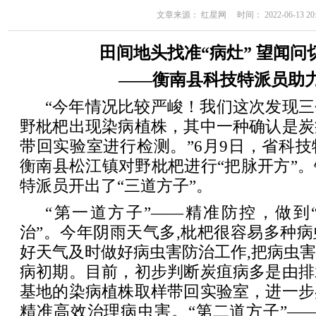
文章来源： 红星网 时间： 2022-06-13 20:
田间地头找准“病灶” 望闻问
——衡南县科技特派员助
“今年情况比较严峻！我们这次发现
野枇杷出现染病植株，其中一种确认是炭
带回实验室进行检测。”6月9日，省科
衡南县松江镇对野枇杷进行“把脉开方”
特派员开出了“三道方子”。
“第一道方子”——精准防控，做到
治”。今年阴雨天气多,枇杷很容易多种
好天气及时做好病虫害防治工作,把病虫
病初期。目前，初步判断炭疽病多是由排
基地的染病植株取样带回实验室，进一步
精准高效治理病虫害。“第二道方子”—