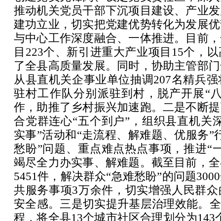
推动机关党员干部下沉项目建设、产业发
建功立业，切实把党建优势转化为发展优
与中心工作深度融合、一体推进。目前，
目223个、新引进重大产业项目15个，
了全县高质量发展。同时，协助主管部门
从县直机关企事业单位抽调207名精兵强
驻村工作队分别派驻到村，脱产开展“八
作，助推了乡村振兴加速跑。二是不断提
合党群连心“五个到户”，组织县直机关
实事”活动和“走流程、解难题、优服务”
愁盼”问题、重点难点热点事项，推进“
竭尽全力办实事、解难题。截至目前，全
5451件，解决群众“急难愁盼”的问题30
共服务事项3万余件，切实增强人民群众
安全感。三是切实提升基层治理效能。全
程，将全县13个城市社区合理划分为143