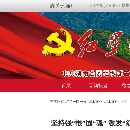
关于我们
2026年8月7日 8:08 星
首页
要闻快递
党
当前位置:
红星一网一云
>
组工文化
>
组工文苑
>
正文
坚持强“根”固“魂” 激