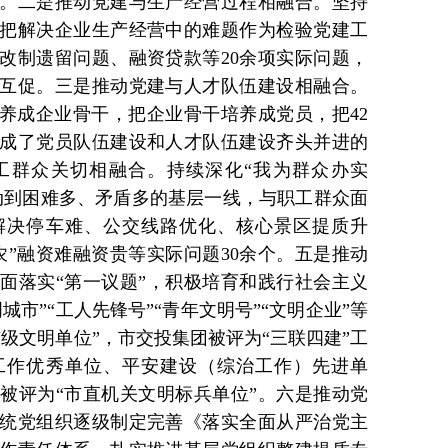
。二是推动党建与生产经营过程相融合。坚持
把解决企业生产经营中的难题作为检验党建工
改制遗留问题、融资贷款等20余项实际问题，
互促。三是推动党建与人才队伍建设相融合。
培养成企业骨干，把企业骨干培养成党员，把42
成了党员队伍建设和人才队伍建设齐头并进的
工群众关切相融合。持续深化“我为群众办实
动到困难多、矛盾多的基层一线，与职工群众面
解决停车难、公交线路优化、核心景区提质升
农”融资难融资贵等实际问题30余个。五是推动
面落实“第一议题”，积极培育和践行社会主义
市”“工人先锋号”“青年文明号”“文明企业”等
级文明单位”，市交投集团被评为“三联四建”工
工作优秀单位、平安建设（综治工作）先进单
被评为“市直机关文明标兵单位”。六是推动党
统党组织逐级制定完善《落实全面从严治党主