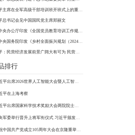
习近平主席在全军高级干部培训班开班式上的重要讲话引领全军开展思想整风、深化政治整训
平总书记会见中国国民党主席郑丽文
中共中央办公厅印发《全国党员教育培训工作规划（2024－2028年）》
中共中央国务院印发《乡村全面振兴规划（2024—2027年）》
习近平：民营经济发展前景广阔大有可为 民营企业和民营企业家大显身手正当其时
品排行
习近平出席2026世界人工智能大会暨人工智能全球治理高级别会议开幕式并发表主旨讲话
近平在上海考察
习近平出席国家科学技术奖励大会两院院士大会中国科协第十一次全国代表大会并发表重要讲话
中央军委举行晋升上将军衔仪式 习近平颁发命令状并向晋衔的军官表示祝贺
庆祝中国共产党成立105周年大会在京隆重举行 习近平发表重要讲话