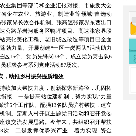
农业集团等部门和企业汇报对接。市旅发大会
与省企在农业、旅游业、制造业等领域“自选动
与张家界长效合作机制。张高速张家界东西出口
速公路茅岩河服务区鸭坪项目、高速张家界段
站亮化美化工程、老旧城区改造等项目已全面
蓬勃力量。开展创建“一区一岗两队”活动助力
区15个、党员先锋岗38个、成立党员突击队6
党员积极参与系列党建活动87场次。
落实，助推乡村振兴提质增效
持续加大帮扶力度，创新探索新路径，巩固拓
衔接。一是提高站位建机制，努力实现“力量
派驻5个工作队、配强13名队员驻村帮扶，建立
机制。定期入村开展主题党日活动和召开党委
座谈交流发展思路。今年来，共组织召开帮扶
3次。二是发挥优势兴产业，着力实现“资金