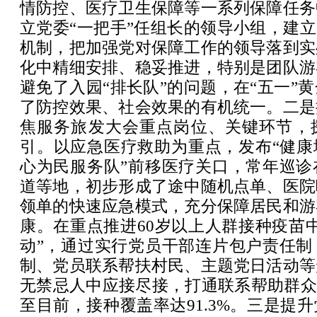
情防控、医疗卫生保障等一系列保障任务
立党委“一把手”任组长的领导小组，建立
机制，把加强党对保障工作的领导落到实
化中精细安排、稳妥推进，特别是团队游
避免了入园“排长队”的问题，在“五一”
了防控效果、社会效果的有机统一。二是
焦服务旅发大会重点岗位、关键环节，
引。以应急医疗救助为重点，发布“健康地
心为民服务队”前移医疗关口，常年巡诊
道等地，初步形成了途中随机点单、医院
领单的快速应急模式，充分保障居民和游
康。在重点推进60岁以上人群接种疫苗
动”，通过实行党员干部连片包户责任制
制、党员联系帮扶村民、主题党日活动等
无禁忌人中应接尽接，打通联系帮助群众
至目前，接种覆盖率达91.3%。三是提