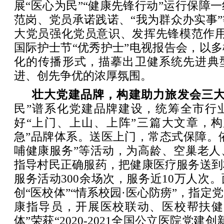
展“医心为民”“健康先锋行动”运行保障
范岗、党员承诺践诺、“我为群众办实事
大党员强化党员意识、发挥先锋模范作用
国际护士节“优秀护士”电视报告会，以
化的传播形式，描摹出卫健系统先进典
进、创先争优的浓厚氛围。
壮大党建品牌，构建助力旅发会三
民”谱系化党建品牌建设，统筹全市行
好“上门、上山、上阵”三篇大文章，构
急”品牌体系。送医上门，常态式保障。依
哺健康服务”等活动，为高龄、空巢老人
指导村民正确服药，把健康医疗服务送到
服务活动300余场次，服务近10万人次
创“医校体”“情系校园·医心防痨”，指定
康指导员，开展医校联动、医校帮扶健
体”荣获“2020-2021全国公立医院党建