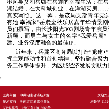
串起吴艾和岳璐在岳麓的幸福生活：在岳
湖结婚，在大科城创业，在洋湖买房……
真实写照。这一幕，是该局支部青年党员
有她 幸福家”岳麓金秋乐居嘉年华情景
员们撰写，由长沙阳光303剧场青年演
新颖，而男主与女主的名字“我爱岳麓”
建、业务深度融合的最佳IP。
近年来，岳麓区商务局以打造“党建+
挥主观能动性和首创精神，坚持融合聚力
务工作整体提升，为区域经济发展贡献力
1
主办单位：中共湖南省委组织部
欢迎您
技术支持：湖南红网新媒体集团
您是第
1112
ICP备案号：
湘ICP备17016663号-1