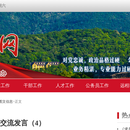
星期六
建工作
干部工作
人才工作
公务员工作
远程
图文信息
>
正文
热
交流发言（4）