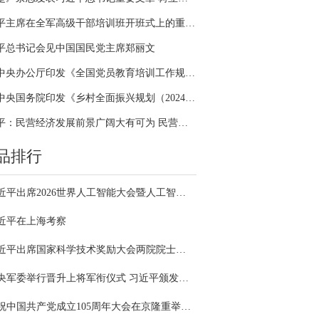
习近平主席在全军高级干部培训班开班式上的重要讲话引领全军开展思想整风、深化政治整训
平总书记会见中国国民党主席郑丽文
中共中央办公厅印发《全国党员教育培训工作规划（2024－2028年）》
中共中央国务院印发《乡村全面振兴规划（2024—2027年）》
习近平：民营经济发展前景广阔大有可为 民营企业和民营企业家大显身手正当其时
品排行
习近平出席2026世界人工智能大会暨人工智能全球治理高级别会议开幕式并发表主旨讲话
近平在上海考察
习近平出席国家科学技术奖励大会两院院士大会中国科协第十一次全国代表大会并发表重要讲话
中央军委举行晋升上将军衔仪式 习近平颁发命令状并向晋衔的军官表示祝贺
庆祝中国共产党成立105周年大会在京隆重举行 习近平发表重要讲话