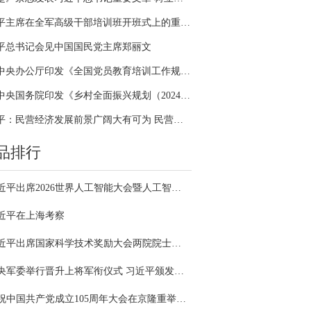
习近平主席在全军高级干部培训班开班式上的重要讲话引领全军开展思想整风、深化政治整训
平总书记会见中国国民党主席郑丽文
中共中央办公厅印发《全国党员教育培训工作规划（2024－2028年）》
中共中央国务院印发《乡村全面振兴规划（2024—2027年）》
习近平：民营经济发展前景广阔大有可为 民营企业和民营企业家大显身手正当其时
品排行
习近平出席2026世界人工智能大会暨人工智能全球治理高级别会议开幕式并发表主旨讲话
近平在上海考察
习近平出席国家科学技术奖励大会两院院士大会中国科协第十一次全国代表大会并发表重要讲话
中央军委举行晋升上将军衔仪式 习近平颁发命令状并向晋衔的军官表示祝贺
庆祝中国共产党成立105周年大会在京隆重举行 习近平发表重要讲话