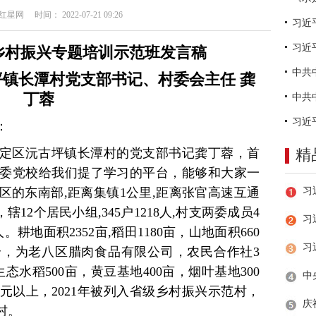
网 时间： 2022-07-21 09:26
习近
乡村振兴专题培训
示范班发言稿
坪镇长潭村党支部书记、村委会主任
龚
丁蓉
：
定区沅古坪镇长潭村的党支部书记龚丁蓉，首
精
委党校给我们提了学习的平台，能够和大家一
区的东南部,距离集镇1公里,距离张官高速互通
辖12个居民小组,345户1218人,村支两委成员4
习
耕地面积2352亩,稻田1180亩，山地面积660
1个，为老八区腊肉食品有限公司，农民合作社3
态水稻500亩，黄豆基地400亩，烟叶基地300
元以上，2021年被列入省级乡村振兴示范村，
村。