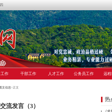
期四
建工作
干部工作
人才工作
公务员工作
远程
图文信息
>
正文
热
交流发言（3）