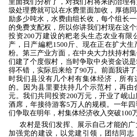
里面我们分析了，对我们村将来的治理有
圾处理费就可以在水费里面加收，厚德同
励多少吨水，水费由组长收，每个组长一
的免费支配权，所以你讲我们村现在这个
投资200万建设的粑老头生态农业有限
产，日产編粑1500斤、现在正在扩大
粉。第三产业方面，在中央大力扶持村集
们建了个度假村，当时争取中央资金说是
得不错，实际后来给了90万。前面我讲
时我们县没有几个村有集体经济，所有
的。因为县里要扶持几个示范村，再由合
元。我们共同投资200万元，开业了岘山
酒席，年接待游客5万人的规模。一年四
们争取在明年，村集体经济收入突破100
农村是我们发挥、展示自己才能的广
加强党的建设，以党建引领，团结同志