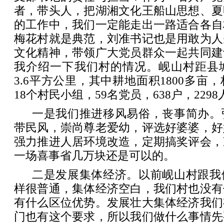
者，带头人，把湖湘文化王船山思想、夏
的工作中，我们一定能走出一路适合各自
梅花村就是典范，刘准书记也是用敢为人
文化精神，带领广大党员群众一起共同建
我介绍一下我们村的情况。岘山村距县城
3.6平方公里，其中耕地面积1800多亩，
18个村民小组，59名党员，638户，2298
一是我们推进移风易俗，丧事简办。
带民风，崇尚尊老爱幼，评选好婆婆，好
强力推进人居环境改造，定期搞奖评会，
一场喜事省几万块还是可以的。
二是发展集体经济。以前岘山村跟我
样很普通，集体经济空白，我们村也没有
有什么区位优势。发展壮大集体经济我们
门也有这个要求，所以我们做什么事情先