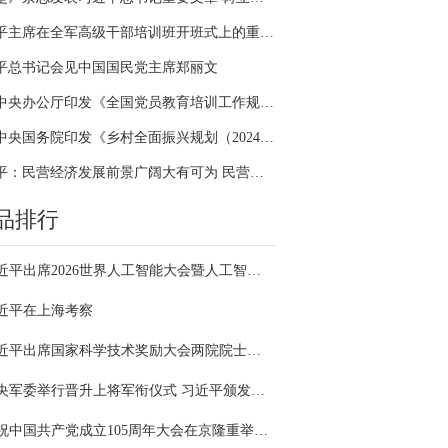
习近平主席在全军高级干部培训班开班式上的重要讲话引领全军开展思想整风、深化政治整训
平总书记会见中国国民党主席郑丽文
中共中央办公厅印发《全国党员教育培训工作规划（2024－2028年）》
中共中央国务院印发《乡村全面振兴规划（2024—2027年）》
习近平：民营经济发展前景广阔大有可为 民营企业和民营企业家大显身手正当其时
品排行
习近平出席2026世界人工智能大会暨人工智能全球治理高级别会议开幕式并发表主旨讲话
近平在上海考察
习近平出席国家科学技术奖励大会两院院士大会中国科协第十一次全国代表大会并发表重要讲话
中央军委举行晋升上将军衔仪式 习近平颁发命令状并向晋衔的军官表示祝贺
庆祝中国共产党成立105周年大会在京隆重举行 习近平发表重要讲话