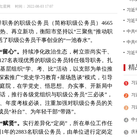
网 时间： 2022-08-03 17:07
习近
职务的职级公务员（简称职级公务员）4665
热、再立新功，衡阳市坚持以“三聚焦”推动职
活了职级公务员干事创业的“一池春水”。
“留心”。
持续净化政治生态，树立崇尚实干、
127名表现优秀的职级公务员转任领导职务。扎
精
基层组织“学、考、比”活动，以支部为单位推
探索推广“党史学习教育+屋场恳谈”模式，引导
庭院，在学党史、悟思想、办实事、开新局中
话，推行各级党组织与职级公务员“三必谈”，
习
、年度考核必谈。注重加强对职级公务员的关
员“补台”、为年轻干部“带路”。
“赋贤”。
实行差异化“定岗”，所在单位工作任
1年的2883名职级公务员，由单位进行定岗定