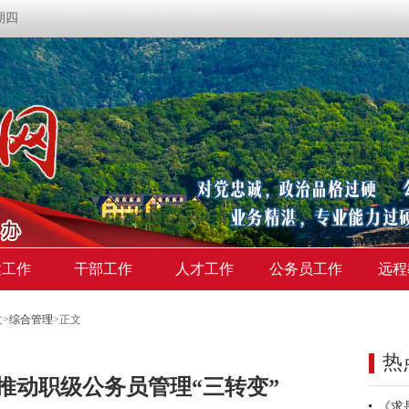
星期四
建工作
干部工作
人才工作
公务员工作
远程
文
>
综合管理
>
正文
热
推动职级公务员管理“三转变”