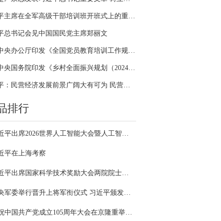
习近平主席在全军高级干部培训班开班式上的重要讲话引领全军开展思想整风、深化政治整训
平总书记会见中国国民党主席郑丽文
中共中央办公厅印发《全国党员教育培训工作规划（2024－2028年）》
中共中央国务院印发《乡村全面振兴规划（2024—2027年）》
习近平：民营经济发展前景广阔大有可为 民营企业和民营企业家大显身手正当其时
品排行
习近平出席2026世界人工智能大会暨人工智能全球治理高级别会议开幕式并发表主旨讲话
近平在上海考察
习近平出席国家科学技术奖励大会两院院士大会中国科协第十一次全国代表大会并发表重要讲话
中央军委举行晋升上将军衔仪式 习近平颁发命令状并向晋衔的军官表示祝贺
庆祝中国共产党成立105周年大会在京隆重举行 习近平发表重要讲话