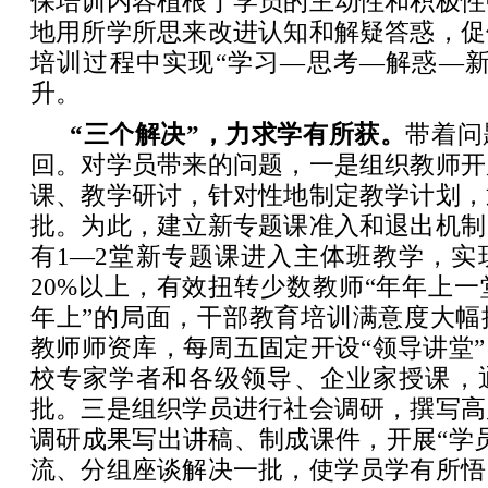
保培训内容植根于学员的主动性和积极性
地用所学所思来改进认知和解疑答惑，促
培训过程中实现“学习—思考—解惑—新
升。
“三个解决”，力求学有所获。
带着问
回。对学员带来的问题，一是组织教师开
课、教学研讨，针对性地制定教学计划，
批。为此，建立新专题课准入和退出机制
有1—2堂新专题课进入主体班教学，实
20%以上，有效扭转少数教师“年年上
年上”的局面，干部教育培训满意度大幅
教师师资库，每周五固定开设“领导讲堂
校专家学者和各级领导、企业家授课，
批。三是组织学员进行社会调研，撰写高
调研成果写出讲稿、制成课件，开展“学
流、分组座谈解决一批，使学员学有所悟