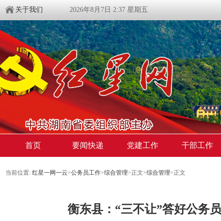
关于我们
2026年8月7日 2:37 星期五
首页
要闻快递
党建工作
干部工作
当前位置:
红星一网一云
>
公务员工作
>
综合管理
>
正文
>
综合管理
>
正文
衡东县：“三不让”答好公务员