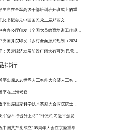
习近平主席在全军高级干部培训班开班式上的重要讲话引领全军开展思想整风、深化政治整训
平总书记会见中国国民党主席郑丽文
中共中央办公厅印发《全国党员教育培训工作规划（2024－2028年）》
中共中央国务院印发《乡村全面振兴规划（2024—2027年）》
习近平：民营经济发展前景广阔大有可为 民营企业和民营企业家大显身手正当其时
品排行
习近平出席2026世界人工智能大会暨人工智能全球治理高级别会议开幕式并发表主旨讲话
近平在上海考察
习近平出席国家科学技术奖励大会两院院士大会中国科协第十一次全国代表大会并发表重要讲话
中央军委举行晋升上将军衔仪式 习近平颁发命令状并向晋衔的军官表示祝贺
庆祝中国共产党成立105周年大会在京隆重举行 习近平发表重要讲话