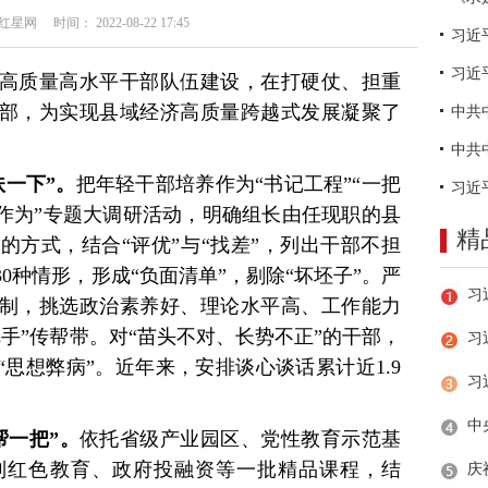
网 时间： 2022-08-22 17:45
习近
高质量高水平干部队伍建设，在打硬仗、担重
干部，为实现县域经济高质量跨越式发展凝聚了
扶一下”。
把年轻干部培养作为“书记工程”“一把
新作为”专题大调研活动，明确组长由任现职的县
精
的方式，结合“评优”与“找差”，列出干部不担
0种情形，形成“负面清单”，剔除“坏坯子”。严
机制，挑选政治素养好、理论水平高、工作能力
手”传帮带。对“苗头不对、长势不正”的干部，
习
“思想弊病”。近年来，安排谈心谈话累计近1.9
帮一把”。
依托省级产业园区、党性教育示范基
制红色教育、政府投融资等一批精品课程，结