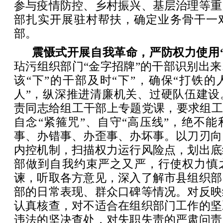
参与疫情防控、乡村振兴、基层治理等重
部扎实开展驻村帮扶，确定业务骨干一对
部。
震慑式开展自我革命，严防权力使用
玷污组织部门“金字招牌”的干部识别出
该“下”的干部及时“下”，确保“打铁的
人”，纵深推进清廉机关、过硬队伍建设
责同志给组工干部上专题党课，要求组工
自念“紧箍咒”、自守“高压线”，绝不
事、办错事、办歪事、办坏事。以刀刃向
内控机制，扫描权力运行风险点，划出底
部做到自我约束严之又严，行使权力慎
谏，听取各方意见，深入了解市县组织部
部的日常表现、群众口碑等情况。对反映
认真核查，对不适合在组织部门工作的坚
违法的坚决查处，对失职失责的严肃问责