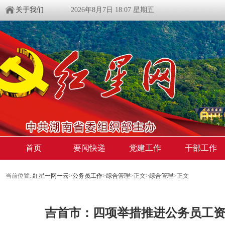
关于我们
2026年8月7日 18:07 星期五
首页
要闻快递
党建工作
干部工作
当前位置:
红星一网一云
>
公务员工作
>
综合管理
>
正文
>
综合管理
>
正文
吉首市：四项举措推进公务员工