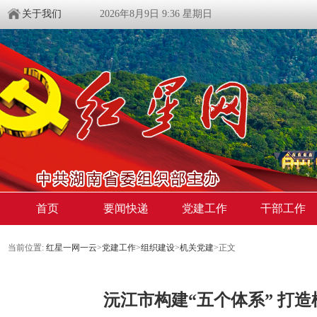
关于我们
2026年8月9日 9:36 星期日
首页
要闻快递
党建工作
干部工作
当前位置:
红星一网一云
>
党建工作
>
组织建设
>
机关党建
>
正文
沅江市构建“五个体系” 打