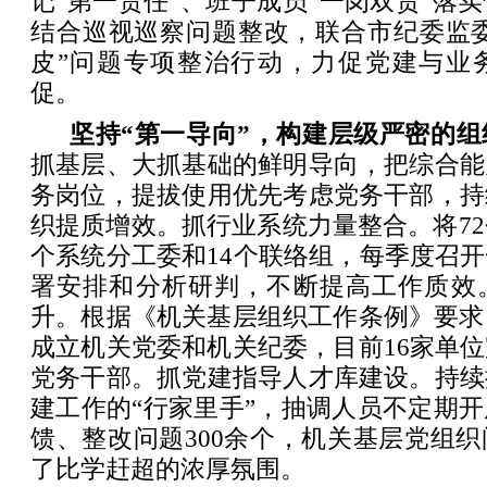
记“第一责任”、班子成员“一岗双责”落
结合巡视巡察问题整改，联合市纪委监委
皮”问题专项整治行动，力促党建与业
促。
坚持“第一导向”，构建层级严密的组
抓基层、大抓基础的鲜明导向，把综合能
务岗位，提拔使用优先考虑党务干部，持
织提质增效。抓行业系统力量整合。将72
个系统分工委和14个联络组，每季度召
署安排和分析研判，不断提高工作质效
升。根据《机关基层组织工作条例》要求
成立机关党委和机关纪委，目前16家单
党务干部。抓党建指导人才库建设。持续
建工作的“行家里手”，抽调人员不定期
馈、整改问题300余个，机关基层党组
了比学赶超的浓厚氛围。