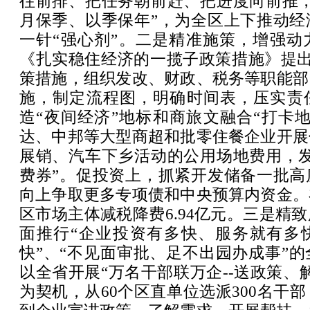
往前排、把任务朝前赶、把进度向前推，
月保季、以季保年”，为全区上下推动经
一针“强心剂”。二是精准施策，增强动
《扎实稳住经济的一揽子政策措施》提出
策措施，组织发改、财政、税务等职能部
施，制定流程图，明确时间表，压实责
造“夜间经济”地标和商旅文融合“打卡
达、中邦等大型商超和批零住餐企业开展
展销、汽车下乡活动的公用场地费用，发
费券”。促投资上，抓紧开发储备一批高
向上争取更多专项债和中央预算内资金。
区市场主体减税降费6.94亿元。三是精
面推行“企业投资有多快、服务就有多
快”、“不见面审批、足不出园办成事”
以全省开展“万名干部联万企--送政策、
为契机，从60个区直单位选派300名干部