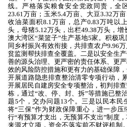
线。严格落实粮食安全党政同责，全
23.61万亩；玉米5.4万亩、大豆3.32万
收油菜面积8.1万亩，总产0.83万吨以上
头，母猪5.12万头，出栏49.38万头，增
澳大湾区“菜篮子”生产基地5家。积极
同乡村振兴有效衔接，共排查农户9.96万
贫监测帮扶排查全覆盖。二是以安全生产
善的源头治理、更严密的责任体系、更严
效的风险防控措施和更有力的基础保障，
开展道路隐患排查整治清零专项行动，累
开展居民自建房安全专项整治，初判排查安
栋，通过“改、停、封、拆”等措施已整治
题5个，交办问题13个。三是以民本民
将“三保”作为财政保障重心，进一步压
行“有预算才支出，无预算不支出”制度
来源才立项，资金不落实前不财评机制。