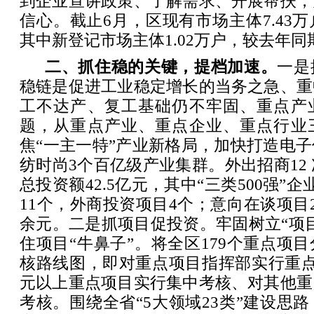
到企业宣讲政策、了解需求、开展帮扶，
信心。截止6月，区现有市场主体7.43
其中新登记市场主体1.02万户，较去年同期
二、抓住稳的关键，提档加速。
一是
稳链是促进工业稳定增长的当务之急、重
工不达产、复工基础仍不牢固、重点产
题，从重点产业、重点企业、重点行业
焦“一主一特”产业新格局，加快打造电
纺时尚3个百亿级产业集群。外出招商12 
总投资额42.5亿元，其中“三类500强”
11个，外商投资项目4个；意向在谈项目2
余元。二是抓项目促投资。牢固树立“项
住项目“牛鼻子”。将全区179个重点项
核路线图，即对重点项目指挥部实行重点
元以上重点项目实行集中考核、对其他重
考核。围绕全省“5大领域23类”建设思