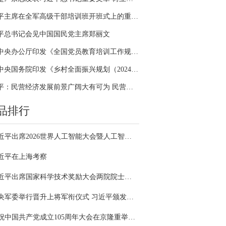
习近平主席在全军高级干部培训班开班式上的重要讲话引领全军开展思想整风、深化政治整训
平总书记会见中国国民党主席郑丽文
中共中央办公厅印发《全国党员教育培训工作规划（2024－2028年）》
中共中央国务院印发《乡村全面振兴规划（2024—2027年）》
习近平：民营经济发展前景广阔大有可为 民营企业和民营企业家大显身手正当其时
品排行
习近平出席2026世界人工智能大会暨人工智能全球治理高级别会议开幕式并发表主旨讲话
近平在上海考察
习近平出席国家科学技术奖励大会两院院士大会中国科协第十一次全国代表大会并发表重要讲话
中央军委举行晋升上将军衔仪式 习近平颁发命令状并向晋衔的军官表示祝贺
庆祝中国共产党成立105周年大会在京隆重举行 习近平发表重要讲话