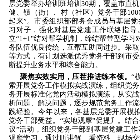
层党委举办培训班培训30期，覆盖市直
健、镇（街）、村（社区）党务干部100
起来”。市委组织部部务会成员与基层党
习对子，强化对基层党建工作联络指导
立“1+1”结对帮学机制，缔结帮带型学习
务队伍优良传统，互帮互助同进步。采取
等方式，有计划选派优秀党务干部到市委
断提升业务水平和综合能力。
聚焦实效实用，压茬推进练本领。
“
索开展党务工作模拟实战演练，组织党务
务开展标准化党内活动模拟演练，从实战
析问题、解决问题，逐步规范党务工作流
践经验。今年以来，各基层党委开展模拟演
党务干部受益。“实地观摩”促提升。结合
议”活动，组织党务干部到基层党建工作
观摩学习，通过听讲解、看资料、现场交