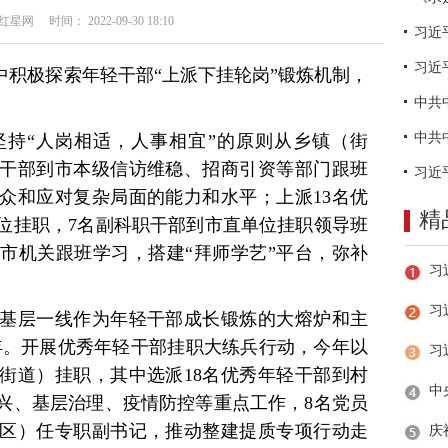
网 时间： 2022-09-30 18:10
习近
中积极探索年轻干部“上派下挂轮岗”锻炼机制，
坚持“人岗相适，人事相宜”的原则从乡镇（街
轻干部到市本级信访维稳、招商引资等部门跟班
众和应对复杂局面的能力和水平；上派13名优
精
位挂职，7名副科职干部到市直单位挂职领导班
省市机关跟班学习，搭建“拜师学艺”平台，弥补
。
习
基层一线作为年轻干部成长锻炼的大熔炉和主
2年。开展优秀年轻干部挂职大练兵行动，今年以
（街道）挂职，其中选派18名优秀年轻干部到村
兴、基层治理、疫情防控等重点工作，8名党员
区）任专职副书记，推动整建提质专项行动走