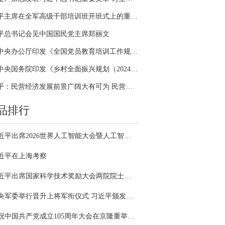
习近平主席在全军高级干部培训班开班式上的重要讲话引领全军开展思想整风、深化政治整训
平总书记会见中国国民党主席郑丽文
中共中央办公厅印发《全国党员教育培训工作规划（2024－2028年）》
中共中央国务院印发《乡村全面振兴规划（2024—2027年）》
习近平：民营经济发展前景广阔大有可为 民营企业和民营企业家大显身手正当其时
品排行
习近平出席2026世界人工智能大会暨人工智能全球治理高级别会议开幕式并发表主旨讲话
近平在上海考察
习近平出席国家科学技术奖励大会两院院士大会中国科协第十一次全国代表大会并发表重要讲话
中央军委举行晋升上将军衔仪式 习近平颁发命令状并向晋衔的军官表示祝贺
庆祝中国共产党成立105周年大会在京隆重举行 习近平发表重要讲话