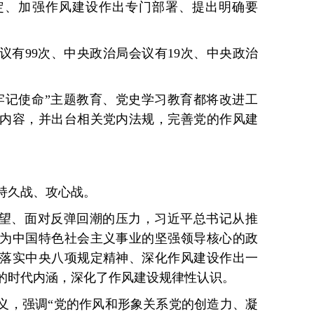
定、加强作风建设作出专门部署、提出明确要
议有99次、中央政治局会议有19次、中央政治
；
牢记使命”主题教育、党史学习教育都将改进工
内容，并出台相关党内法规，完善党的作风建
持久战、攻心战。
观望、面对反弹回潮的压力，习近平总书记从推
为中国特色社会主义事业的坚强领导核心的政
落实中央八项规定精神、深化作风建设作出一
的时代内涵，深化了作风建设规律性认识。
义，强调“党的作风和形象关系党的创造力、凝