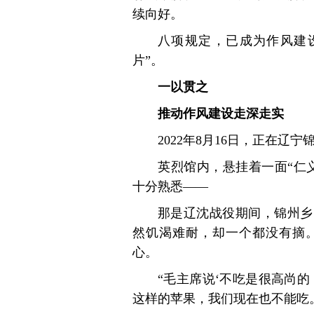
续向好。
八项规定，已成为作风建
片”。
一以贯之
推动作风建设走深走实
2022年8月16日，正在
英烈馆内，悬挂着一面“仁
十分熟悉——
那是辽沈战役期间，锦州乡
然饥渴难耐，却一个都没有摘
心。
“毛主席说‘不吃是很高尚
这样的苹果，我们现在也不能吃