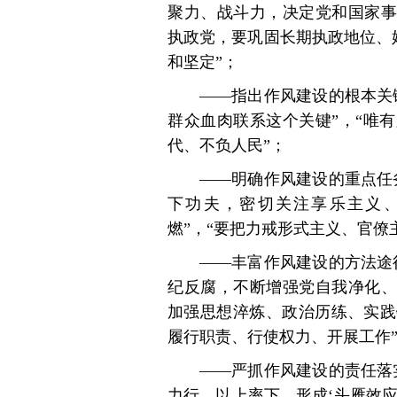
聚力、战斗力，决定党和国家事
执政党，要巩固长期执政地位、
和坚定”；
——指出作风建设的根本关
群众血肉联系这个关键”，“唯
代、不负人民”；
——明确作风建设的重点任
下功夫，密切关注享乐主义
燃”，“要把力戒形式主义、官僚
——丰富作风建设的方法途
纪反腐，不断增强党自我净化、
加强思想淬炼、政治历练、实践
履行职责、行使权力、开展工作
——严抓作风建设的责任落
力行，以上率下，形成‘头雁效应