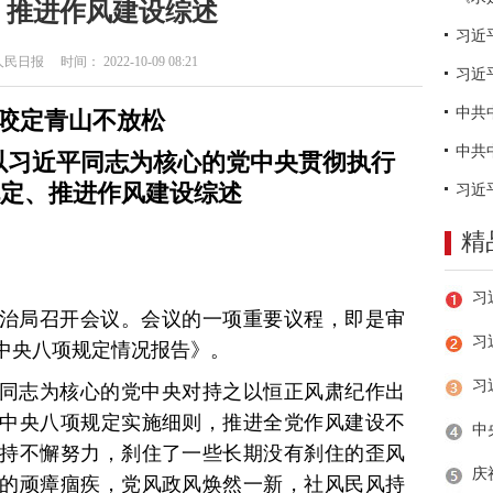
、推进作风建设综述
日报 时间： 2022-10-09 08:21
习近
咬定青山不放松
以习近平同志为核心的党中央贯彻执行
定、推进作风建设综述
精
央政治局召开会议。会议的一项重要议程，即是审
习
中央八项规定情况报告》。
同志为核心的党中央对持之以恒正风肃纪作出
中央八项规定实施细则，推进全党作风建设不
持不懈努力，刹住了一些长期没有刹住的歪风
的顽瘴痼疾，党风政风焕然一新，社风民风持