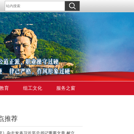
教育
组工文化
服务之窗
点推荐
《求是》杂志发表习近平总书记重要文章 树立和践行正确政绩观