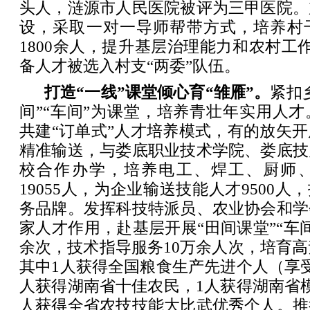
头人，涟源市人民医院被评为三甲医院。
设，采取一对一导师帮带方式，培养村
1800余人，提升基层治理能力和农村工作
备人才被选入村支“两委”队伍。
打造“一线”课堂倾心育“雏雁”。
紧扣
间”“车间”为课堂，培养青壮年实用人
共建“订单式”人才培养模式，有的放矢
精准输送，与娄底职业技术学院、娄底技
校合作办学，培养电工、焊工、厨师
19055人，为企业输送技能人才9500人
务品牌。发挥科技特派员、农业协会和学
家人才作用，赴基层开展“田间课堂”“车间
余次，技术指导服务10万余人次，培育高素
其中1人获得全国粮食生产先进个人（享
人获得湖南省十佳农民，1人获得湖南省
人获得全省农技技能大比武优秀个人。推