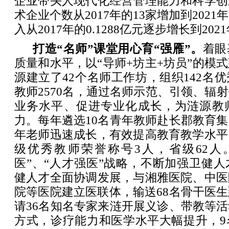
企业带头人现代化经营管理能力和科学创
术企业个数从2017年的13家增加到2021
入从2017年的0.1288亿元逐步增长到202
打造“名师”课堂用心育“强雁”。
着眼
质量和水平，以“导师+坊主+坊员”的模
源建立了42个名师工作坊，组织142名
教师2570名，通过名师示范、引领、辐
业务水平、促进专业化成长，为涟源教
力。每年遴选10名青年教师赴长郡教育
年老师迅速成长，有效提高教育教学水平
级优秀教师荣誉称号3人，省级62人
医”、“人才强医”战略，不断加强卫健
健人才全面协调发展，与湘雅医院、中医
院等医院建立医联体，输送68名骨干医
请36名知名专家来涟开展义诊、带教等
方式，诊疗能力和医学水平大幅提升，9