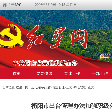
关于我们
2026年8月9日 10:13 星期日
首页
要闻快递
党建工作
干部工作
当前位置:
红星一网一云
>
公务员工作
>
综合管理
>
正文
>
综合管理
>
正文
衡阳市出台管理办法加强职级