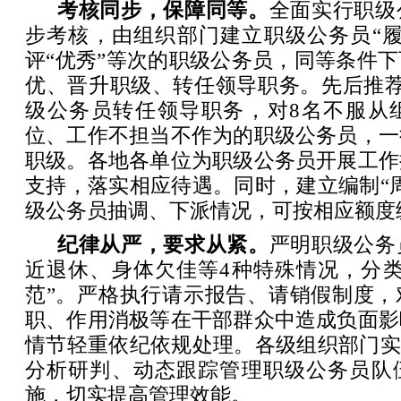
考核同步，保障同等。
全面实行职级
步考核，由组织部门建立职级公务员“履
评“优秀”等次的职级公务员，同等条件
优、晋升职级、转任领导职务。先后推荐
级公务员转任领导职务，对8名不服从
位、工作不担当不作为的职级公务员，一
职级。各地各单位为职级公务员开展工作
支持，落实相应待遇。同时，建立编制“
级公务员抽调、下派情况，可按相应额度
纪律从严，要求从紧。
严明职级公务
近退休、身体欠佳等4种特殊情况，分类
范”。严格执行请示报告、请销假制度，
职、作用消极等在干部群众中造成负面影
情节轻重依纪依规处理。各级组织部门实
分析研判、动态跟踪管理职级公务员队
施，切实提高管理效能。