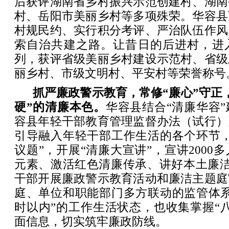
后获评湖南省乡村振兴示范创建村、湖南
村、岳阳市美丽乡村等多项殊荣。华容县
村规民约、实行积分考评、严治队伍作风
索自治共建之路。让昔日的后进村，进
列，获评省级美丽乡村建设示范村、省级
丽乡村、市级文明村、平安村等荣誉称号
抓严廉政警示教育，常修“廉心”守正
硬”的清廉本色。
华容县结合“清廉华容
容县年轻干部教育管理监督办法（试行）
引导融入年轻干部工作生活的各个环节，
议题”，开展“清廉大宣讲”，宣讲2000
元素、激活红色清廉传承、讲好本土廉洁
干部开展廉政警示教育活动和廉洁主题庭
庭、单位和职能部门多方联动的监管体系
时以内”的工作生活状态，也收集掌握“
面信息，切实筑牢廉政防线。