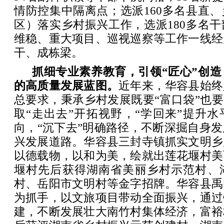
情防控集中隔离点；选派160多名县直
区）落实乡村振兴工作，选派180多名
维稳、重大项目、巡视巡察等工作一线经
干、成栋梁。
抓细专业素养教育，引领“匠心”创
的高质量发展蓝图。
近年来，华容县始终
总要求，秉承乡村发展既要“富口袋”也要
取“走出去”开拓视野，“学回来”提升水
向，“沉下去”明确路径，不断深掘自身
兴发展道路。华容县三封寺镇抓实文明乡
以德载物，以和为美，绘就出莲花堰村美
堰村先后获得湖南省美丽乡村示范村、
村、岳阳市文明村等金字招牌。华容县禹
为抓手，以文旅项目带动全面振兴，通过
建，不断发展壮大南竹村集体经济，富裕