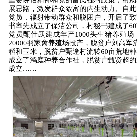
重要讲话精神和党的富民强村政策，帮助
展思路，激发群众致富的内生动力。自此
党员，辐射带动群众和脱困户，开启了致
书率先成立了保洁公司，村秘书建成了6
党员甄仕跃建成年产1000头生猪养殖
20000羽家禽养殖场投产，脱贫户刘高军
稻和玉米，脱贫户甄逢村流转60亩荒地
成立了鸿庭种养合作社，脱贫户甄贤超的
成立……