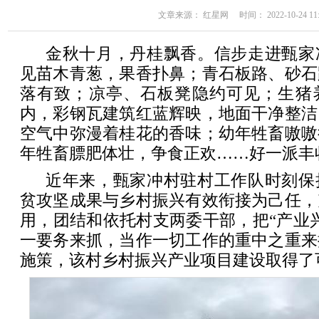
文章来源： 红星网 时间： 2022-10-24 11:
金秋十月，丹桂飘香。信步走进甄家
见苗木青葱，果香扑鼻；青石板路、砂石
落有致；凉亭、石板凳隐约可见；生猪
内，彩钢瓦建筑红蓝辉映，地面干净整洁
空气中弥漫着桂花的香味；幼年牲畜嗷嗷
年牲畜膘肥体壮，争食正欢……好一派丰
近年来，甄家冲村驻村工作队时刻保
贫攻坚成果与乡村振兴有效衔接为己任，
用，团结和依托村支两委干部，把“产业
一要务来抓，当作一切工作的重中之重来
施策，该村乡村振兴产业项目建设取得了