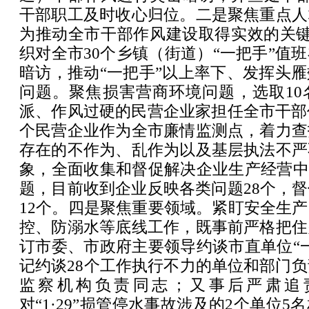
干部职工及时收心归位。二是聚焦重点人
为推动全市干部作风建设取得实效的关键
织对全市30个乡镇（街道）“一把手”值
暗访，推动“一把手”以上率下、发挥头
问题。聚焦损害营商环境问题，选取10
派、作风过硬的民营企业家担任全市干部
个民营企业作为全市廉情监测点，着力查
存在的不作为、乱作为以及基层执法不严
象，全面收集和督促解决企业生产经营中
题，目前收到企业反映各类问题28个，
12个。四是聚焦重要领域。紧盯安全生
控、防溺水等底线工作，既事前严格把住
订市委、市政府主要领导约谈市直单位“
记约谈28个工作执行不力的单位和部门负
监察机构负责同志；又事后严肃追
对“1·29”损管停水事故涉及的2个单位