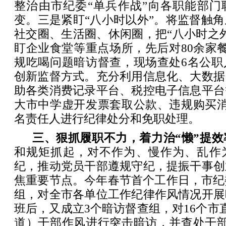
整治由市纪委“单兵作战”向各职能部门
变。三是紧盯“八小时以外”。将监督触
社交圈、生活圈、休闲圈，把“八小时之
盯企业食堂等重点场所，先后对80余家
规吃喝问题暗访督查，现场查处6名公职
创新监督方式。充分利用信息化、大数据
助各类消费记录平台、税控电子信息平台
大市中学虚开发票套取公款、违规购买消
名责任人进行纪律处分和免职处理。
三、狠抓履职不力，着力治“懒”提效
和规矩抓起，对不作为、慢作为、乱作
纪，推动党员干部遵规守纪，提振干事创
焦重要节点。今年春节首个工作日，市纪
组，对全市各单位工作纪律作风情况开展
班后，又成立3个暗访督查组，对16个市
道）干部作风进行突击暗访，并查处干部