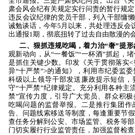
全市通报。三是严肃执纪问责。出台《关
肃会风会纪有关规定实行问责的暂行规定
违反会议纪律的党员干部，列入干部慵懒
诫勉谈话，今年5月以来，共处理违反会
出通报1期，彻底扭转了过去自由散漫的
二、狠抓违规吃喝，着力治“奢”提形
观新动向，从“一餐饭”“一杯酒”抓起，
是抓住关键少数。印发《关于贯彻落实<
异“十严禁”>的通知》，利用市纪委监
科级以上领导干部发送廉政提示短信，
守“十严禁”纪律规定。充分利用各种主
禁”宣传力度，引导广大党员、群众积极
吃喝问题的监督举报。二是推行集团作
告、问题线索移送等制度，每逢重要节假
查任务分解到公安、市场监管、税务等部
门切实履行行业监管责任，加强监督检查