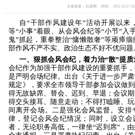
文章来源： 红星网 时间： 2022-10-27 16:
自“干部作风建设年”活动开展以来
等“小事”着眼、从会风会纪等“小节”入
鬼”抓起，重拳整治“慵懒散奢”等顽瘴
部作风不严不实、政治生态不好不优问题
一、狠抓会风会纪，着力治“散”提质
会纪作为加强干部作风建设的重要抓手，
是严明会场纪律。出台《关于进一步严肃
规定》，要求全市领导干部参加会议做到
得无故缺席、替会、迟到、早退；会议期
得交头接耳、随意走动；不得打瞌睡、玩
间离开会场。二是强化会风监督。安排
律，登记会风会纪情况；同时，设立会议
者，无论职务高低，一律坐“迟到席”，