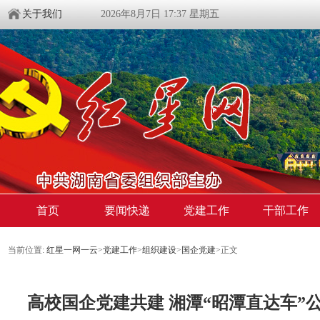
关于我们
2026年8月7日 17:37 星期五
首页
要闻快递
党建工作
干部工作
当前位置:
红星一网一云
>
党建工作
>
组织建设
>
国企党建
>
正文
高校国企党建共建 湘潭“昭潭直达车”