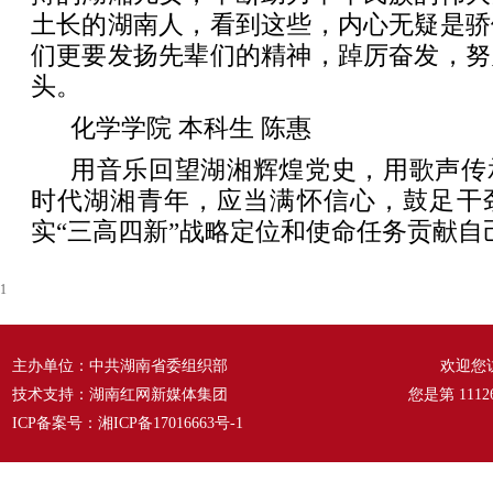
土长的湖南人，看到这些，内心无疑是骄
们更要发扬先辈们的精神，踔厉奋发，努
头。
化学学院 本科生 陈惠
用音乐回望湖湘辉煌党史，用歌声传
时代湖湘青年，应当满怀信心，鼓足干
实“三高四新”战略定位和使命任务贡献自
1
主办单位：中共湖南省委组织部
欢迎您
技术支持：湖南红网新媒体集团
您是第
1112
ICP备案号：
湘ICP备17016663号-1