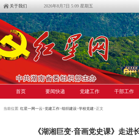
关于我们
2026年8月7日 5:09 星期五
首页
要闻快递
党建工作
干部工作
当前位置:
红星一网一云
>
党建工作
>
组织建设
>
学校党建
>
正文
《湖湘巨变·音画党史课》走进