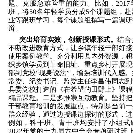
题、克服急难险重的能力。比如，201
班，将50名年轻学员分成5个课题组，
业等跟班学习，每个课题组撰写一篇调研
辩。
突出培育实效，创新授课形式。
结合
不断改进教育方式，让乡镇年轻干部好接
使用案例教学。充分利用县内外资源，积
织乡镇学员到革命旧址、重点乡村开展现
部到党校“现身说法”，增强培训代入感。如
常委、纪委书记、监委主任李昌伟同志到党
县委党校打造的《在希望的田野上》课程
精品课程。二是多推崇互动教育。坚持把
干部教育培训的发展重点，特别是当前一
群众经验，通过边授课边探讨的形式，进
例如，科干班、青干班均安排了小组式
2022年党的十九届六中全会专题研讨班