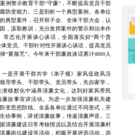
案例警示教育干部“守廉”，不断提高党员干部
腐防变能力。三是剖析一个典型案例。各单位
的典型案件，召开班子会、全体干部大会，认
因，汲取教训，充分发挥案件的警示和治本作
。常态化开展谈心谈话，全面落实好“两个责
全体党员、干部针对性开展谈心谈话，提高党员
“紧箍咒”。今年来干部廉政谈话累计4800人
。
一是开展干群共学《弟子规》家风促政风活
领导带头、干部带头、党员带头，先自家学，
在潜移默化中涵养清廉文化，达到好家风带民
清廉故事宣讲活动。为进一步加强清廉机关建
防变思想防线。全县各单位通过不同形式，开
过生动事例，讲述清廉故事，传递清廉声音。三
据清廉建设日常考核情况以及结合开展清廉村
清廉岗位建设等活动，积极开展评选活动，选