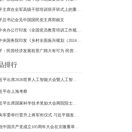
习近平主席在全军高级干部培训班开班式上的重要讲话引领全军开展思想整风、深化政治整训
平总书记会见中国国民党主席郑丽文
中共中央办公厅印发《全国党员教育培训工作规划（2024－2028年）》
中共中央国务院印发《乡村全面振兴规划（2024—2027年）》
习近平：民营经济发展前景广阔大有可为 民营企业和民营企业家大显身手正当其时
品排行
习近平出席2026世界人工智能大会暨人工智能全球治理高级别会议开幕式并发表主旨讲话
近平在上海考察
习近平出席国家科学技术奖励大会两院院士大会中国科协第十一次全国代表大会并发表重要讲话
中央军委举行晋升上将军衔仪式 习近平颁发命令状并向晋衔的军官表示祝贺
庆祝中国共产党成立105周年大会在京隆重举行 习近平发表重要讲话