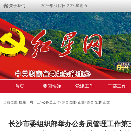
关于我们
2026年8月7日 2:37 星期五
首页
要闻快递
党建工作
干部工作
当前位置:
红星一网一云
>
公务员工作
>
综合管理
>
正文
>
综合管理
>
正文
长沙市委组织部举办公务员管理工作第