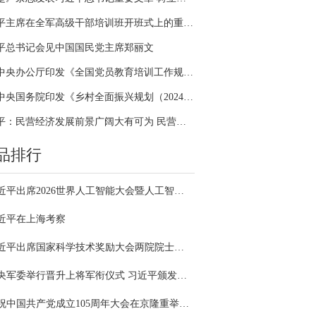
习近平主席在全军高级干部培训班开班式上的重要讲话引领全军开展思想整风、深化政治整训
平总书记会见中国国民党主席郑丽文
中共中央办公厅印发《全国党员教育培训工作规划（2024－2028年）》
中共中央国务院印发《乡村全面振兴规划（2024—2027年）》
习近平：民营经济发展前景广阔大有可为 民营企业和民营企业家大显身手正当其时
品排行
习近平出席2026世界人工智能大会暨人工智能全球治理高级别会议开幕式并发表主旨讲话
近平在上海考察
习近平出席国家科学技术奖励大会两院院士大会中国科协第十一次全国代表大会并发表重要讲话
中央军委举行晋升上将军衔仪式 习近平颁发命令状并向晋衔的军官表示祝贺
庆祝中国共产党成立105周年大会在京隆重举行 习近平发表重要讲话