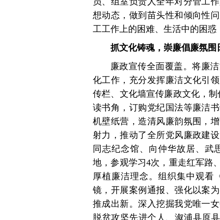
员、组室负责人全年对分管工作
想动态，做到苗头性和倾向性问
工工作上的困难、生活中的困惑
抓文化铸魂，崇廉倡廉氛围
廉政宣传全面覆盖。将廉洁
化工作，充分发挥廉洁文化引领
传栏、文化墙宣传廉政文化，制
读书角，订购党纪国法等廉洁书
机壁纸营，造清风廉韵氛围，增
射力，推动了全所党风廉政建设
同志纪念馆、向仲华故居、武
地，参观学习4次，重走红军路
厚植廉洁理念。组织集中观看
镜，开展案例通报、强化以案为
推成出新。深入挖掘我党唯一女
脱贫攻坚先进个人、溆浦县原县