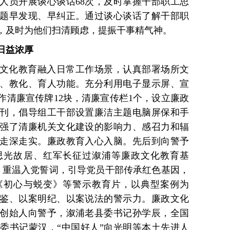
人员开展谈心谈话68次，及时掌握干部职工思
题早发现、早纠正。通过谈心谈话了解干部职
，及时为他们扫清顾虑，提振干事精气神。
日益浓厚
文化教育融入日常工作场景，认真部署场所文
、教化、育人功能。充分利用电子显示屏、宣
作清廉宣传牌12块，清廉宣传栏1个，设立廉政
刊，倡导组工干部设置廉洁主题电脑屏保和手
强了清廉机关文化建设的影响力、感召力和辐
走深走实。廉政教育入心入脑。先后到向警予
思光故居、红军长征过溆浦等廉政文化教育基
、重温入党誓词，引导党员干部传承红色基因，
《初心与蜕变》等警示教育片，以典型案例为
鉴、以案明纪、以案说法的警示力。廉政文化
创始人向警予，溆浦老县委书记孙学辰，全国
委书记蒙汉，“中国好人”向光明等本土先进人