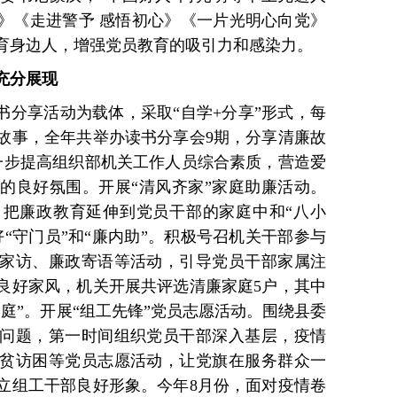
》《走进警予 感悟初心》《一片光明心向党》
育身边人，增强党员教育的吸引力和感染力。
充分展现
书分享活动为载体，采取“自学+分享”形式，每
故事，全年共举办读书分享会9期，分享清廉故
进一步提高组织部机关工作人员综合素质，营造爱
的良好氛围。开展“清风齐家”家庭助廉活动。
把廉政教育延伸到党员干部的家庭中和“八小
“守门员”和“廉内助”。积极号召机关干部参与
家访、廉政寄语等活动，引导党员干部家属注
良好家风，机关开展共评选清廉家庭5户，其中
庭”。开展“组工先锋”党员志愿活动。围绕县委
问题，第一时间组织党员干部深入基层，疫情
贫访困等党员志愿活动，让党旗在服务群众一
立组工干部良好形象。今年8月份，面对疫情卷