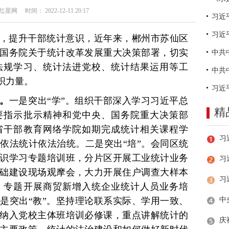
网 时间： 2022-12-11 20:17
习近
，提升干部统计意识，近年来，郴州市苏仙区
国务院关于统计改革发展重大决策部署，切实
法规学习、统计法进党校、统计结果运用等工
织力量。
。
一是突出“学”。组织干部深入学习习近平总
精
要指示批示精神和党中央、国务院重大决策部
省干部教育网络学院如期完成统计相关课程学
依法统计依法治统。二是突出“培”。会同区统
识学习专题培训班，分片区开展工业统计业务
习
础建设现场观摩会，大力开展住户调查大样本
，专题开展商贸新增入统企业统计人员业务培
是突出“教”。坚持理论联系实际、学用一致、
纳入党校主体班培训必修课，重点讲解统计的