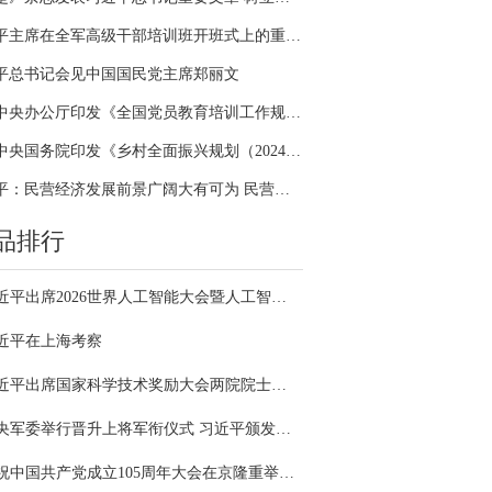
习近平主席在全军高级干部培训班开班式上的重要讲话引领全军开展思想整风、深化政治整训
平总书记会见中国国民党主席郑丽文
中共中央办公厅印发《全国党员教育培训工作规划（2024－2028年）》
中共中央国务院印发《乡村全面振兴规划（2024—2027年）》
习近平：民营经济发展前景广阔大有可为 民营企业和民营企业家大显身手正当其时
品排行
习近平出席2026世界人工智能大会暨人工智能全球治理高级别会议开幕式并发表主旨讲话
近平在上海考察
习近平出席国家科学技术奖励大会两院院士大会中国科协第十一次全国代表大会并发表重要讲话
中央军委举行晋升上将军衔仪式 习近平颁发命令状并向晋衔的军官表示祝贺
庆祝中国共产党成立105周年大会在京隆重举行 习近平发表重要讲话