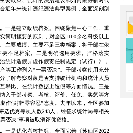
主要政策、统计的法治建设和如何做好新时代
合近年来统计违纪违法典型案例，全面深刻剖
。
一是建立政绩档案。围绕聚焦中心工作、重
实简明扼要的原则，对全区1100余名科级以上
、主要成绩、主要不足三类档案，将干部在依
主要不足档案。二是明确选用要求。严格落实
治统计造假弄虚作假责任制规定（试行）》，
产等工作列入“一票否决”。干部考察使用充分
分了解考察对象是否支持统计机构和统计人员
互攀比、在统计数据上造假等方面情况。三是
纳入干部考察、考核、评价、任免、奖惩等方
虚作假持“零容忍”态度。去年以来，全区参加
，评选优秀等次人数243人，经征求统计局等相关
一票否决”事项被取消评优资格。
。
一是优化考核指标。全面完善《苏仙区2022