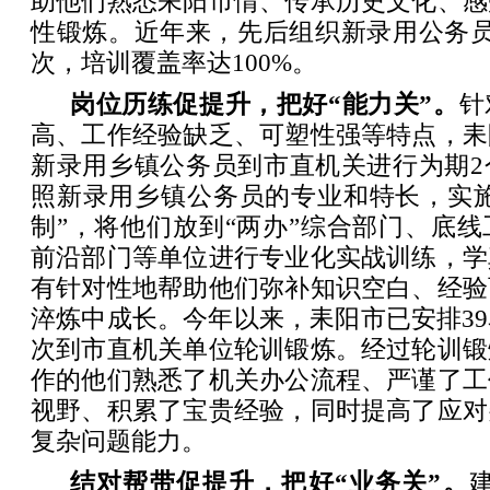
助他们熟悉耒阳市情、传承历史文化、感
性锻炼。近年来，先后组织新录用公务员
次，培训覆盖率达100%。
岗位历练促提升，把好“能力关”。
针
高、工作经验缺乏、可塑性强等特点，耒
新录用乡镇公务员到市直机关进行为期2
照新录用乡镇公务员的专业和特长，实施
制”，将他们放到“两办”综合部门、底
前沿部门等单位进行专业化实战训练，学
有针对性地帮助他们弥补知识空白、经验
淬炼中成长。今年以来，耒阳市已安排3
次到市直机关单位轮训锻炼。经过轮训锻
作的他们熟悉了机关办公流程、严谨了工
视野、积累了宝贵经验，同时提高了应对
复杂问题能力。
结对帮带促提升，把好“业务关”。
建