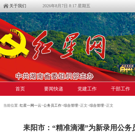
关于我们
2026年8月7日 8:17 星期五
首页
要闻快递
党建工作
干部工作
当前位置:
红星一网一云
>
公务员工作
>
综合管理
>
正文
>
综合管理
>
正文
耒阳市：“精准滴灌”为新录用公务