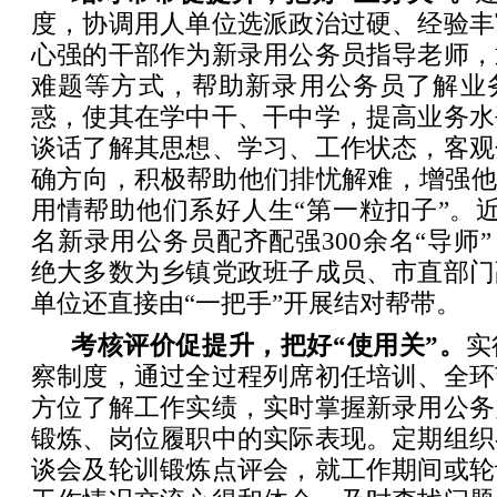
度，协调用人单位选派政治过硬、经验丰
心强的干部作为新录用公务员指导老师，
难题等方式，帮助新录用公务员了解业
惑，使其在学中干、干中学，提高业务水
谈话了解其思想、学习、工作状态，客观
确方向，积极帮助他们排忧解难，增强他
用情帮助他们系好人生“第一粒扣子”。近
名新录用公务员配齐配强300余名“导师”
绝大多数为乡镇党政班子成员、市直部门
单位还直接由“一把手”开展结对帮带。
考核评价促提升，把好“使用关”。
实
察制度，通过全过程列席初任培训、全环
方位了解工作实绩，实时掌握新录用公务
锻炼、岗位履职中的实际表现。定期组织
谈会及轮训锻炼点评会，就工作期间或轮