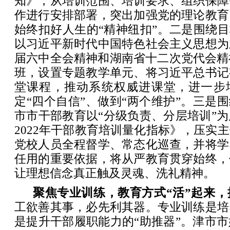
知》，从培训范围、培训要求、组织保障
作进行安排部署，突出加强党的理论教育
始终扣好人生的“精神纽扣”。二是围绕目
以习近平新时代中国特色社会主义思想为
届六中全会精神和湖南省十二次党代会精
班，设置专题教学单元、将习近平总书记
堂课程，推动系统权威进课堂，进一步增
定“四个自信”、做到“两个维护”。三是围
市市干部教育以“分级负责、分层培训”
2022年干部教育培训量化指标》，压实
党校人员全程督学、常态化巡查，并将学
任用的重要依据，将从严教育贯穿始终，
让理想信念真正触及灵魂、洗礼精神。
聚焦专业训练，教育方式“活”起来
工欲善其事，必先利其器。专业训练是培
是提升干部履职能力的“助推器”。津市