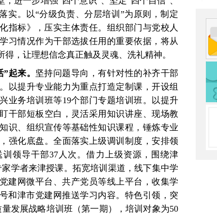
，进一步增强“四个意识”、坚定“四个自信”、
”落实。以“分级负责、分层培训”为原则，制定
训量化指标》，压实主体责任。组织部门与党校人
学习情况作为干部选拔任用的重要依据，将从
所得，让理想信念真正触及灵魂、洗礼精神。
活”起来。
坚持问题导向，有针对性的补齐干部
。以提升专业能力为重点打造定制课，开设组
兴业务培训班等19个部门专题培训班。以提升
盯干部短板空白，灵活采用知识讲座、现场教
知识、组织宣传等基础性知识课程，锤炼专业
，强化底盘。全面落实上级调训制度，安排领
送训领导干部37人次。借力上级资源，围绕津
省市专家学者来津授课。拓宽培训渠道，线下集中学
用党建网微平台、共产党员等线上平台，收集学
众号和津市党建网推送学习内容。特色引领，突
质量发展战略培训班（第一期），培训对象为50