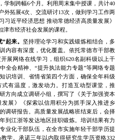
，学制跨幅6个月。利用周末集中授课，共计40
、户外拓展4次、交流研讨13次，做到学习工作两
习习近平经济思想 推动常德经济高质量发展》
扣津市经济社会发展的课程。
优”起来。
坚持理论学习和实践锻炼相结合，多
训内容有深度，优化覆盖。依托常德市干部教
开展网络在线学习，组织620名副科级以上干
中全会精神、“提升执法能力专题”等网络专题
知识培训、省情省策四个方面，确保全年科级
方式有温度，激发动力。打造互动型课堂，推
调研方向成立调研小组，撰写了《关于加强资本
量发展》《探索以信用积分为抓手深入推进乡
量的调研报告。高质量发展战略班结束后，会择
23年到江浙等发达地区挂职锻炼。培训结果有力
专业化干部队伍，在全市实施年轻干部学历提
教学。承诺三年以内取得研究生学历资格332