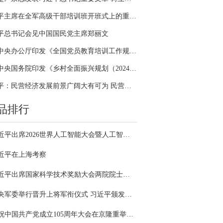
习近平主席在全军高级干部培训班开班式上的重要讲话引领全军开展思想整风、深化政治整训
平总书记会见中国国民党主席郑丽文
中共中央办公厅印发《全国党员教育培训工作规划（2024－2028年）》
中共中央国务院印发《乡村全面振兴规划（2024—2027年）》
习近平：民营经济发展前景广阔大有可为 民营企业和民营企业家大显身手正当其时
品排行
习近平出席2026世界人工智能大会暨人工智能全球治理高级别会议开幕式并发表主旨讲话
近平在上海考察
习近平出席国家科学技术奖励大会两院院士大会中国科协第十一次全国代表大会并发表重要讲话
中央军委举行晋升上将军衔仪式 习近平颁发命令状并向晋衔的军官表示祝贺
庆祝中国共产党成立105周年大会在京隆重举行 习近平发表重要讲话