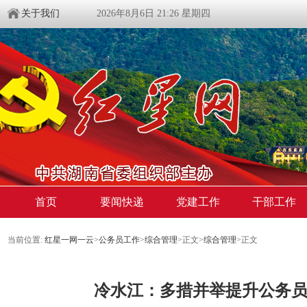
关于我们
2026年8月6日 21:26 星期四
首页
要闻快递
党建工作
干部工作
当前位置:
红星一网一云
>
公务员工作
>
综合管理
>
正文
>
综合管理
>
正文
冷水江：多措并举提升公务