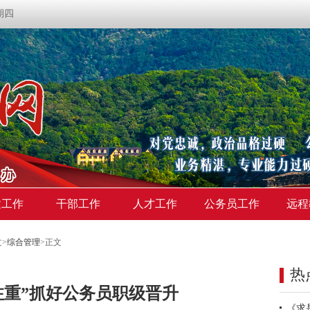
星期四
建工作
干部工作
人才工作
公务员工作
远程
文
>
综合管理
>
正文
热
注重”抓好公务员职级晋升