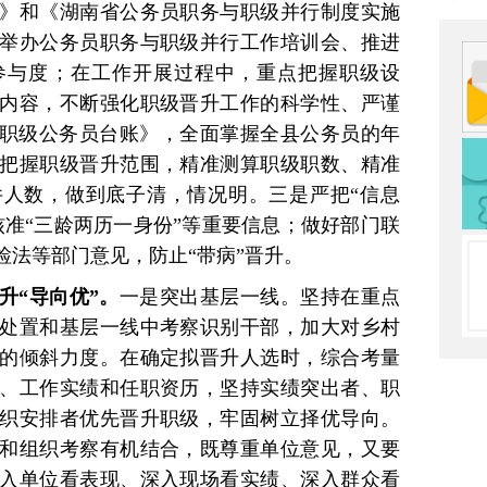
》和《湖南省公务员职务与职级并行制度实施
举办公务员职务与职级并行工作培训会、推进
参与度；在工作开展过程中，重点把握职级设
内容，不断强化职级晋升工作的科学性、严谨
《职级公务员台账》，全面掌握全县公务员的年
把握职级晋升范围，精准测算职级职数、精准
人数，做到底子清，情况明。三是严把“信息
核准“三龄两历一身份”等重要信息；做好部门联
检法等部门意见，防止“带病”晋升。
升“导向优”。
一是突出基层一线。坚持在重点
处置和基层一线中考察识别干部，加大对乡村
的倾斜力度。在确定拟晋升人选时，综合考量
、工作实绩和任职资历，坚持实绩突出者、职
织安排者优先晋升职级，牢固树立择优导向。
和组织考察有机结合，既尊重单位意见，又要
入单位看表现、深入现场看实绩、深入群众看