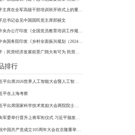
习近平主席在全军高级干部培训班开班式上的重要讲话引领全军开展思想整风、深化政治整训
平总书记会见中国国民党主席郑丽文
中共中央办公厅印发《全国党员教育培训工作规划（2024－2028年）》
中共中央国务院印发《乡村全面振兴规划（2024—2027年）》
习近平：民营经济发展前景广阔大有可为 民营企业和民营企业家大显身手正当其时
品排行
习近平出席2026世界人工智能大会暨人工智能全球治理高级别会议开幕式并发表主旨讲话
近平在上海考察
习近平出席国家科学技术奖励大会两院院士大会中国科协第十一次全国代表大会并发表重要讲话
中央军委举行晋升上将军衔仪式 习近平颁发命令状并向晋衔的军官表示祝贺
庆祝中国共产党成立105周年大会在京隆重举行 习近平发表重要讲话