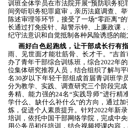
训班全体学员在市法院开展“预防职务犯
间旁听职务犯罪庭审，亲历法庭调查、举
陈述审理等环节，接受了一场“零距离”
长通过打免疫针、敲警示钟、上廉政课，
纪守法意识和自觉抵制各种风险诱惑的能
画好白色起跑线，让干部成长行有
雨、见世面才能壮筋骨、长才干。”吉首市
办了青年干部综合训练班，综合2022年
位集体研究推荐人员，结合组织了解与平
名30岁以下年轻干部组成首届青训班学
分为教学、实践、调查研究三个阶段完成
务精、能力强的24名“实践导师”进行精
学什么、缺什么补什么”的方向，通过加
炼，促进个人素质提升。针对2022年新
培训，依托中国干部网络学院，完成中央
用公务员初任培训，结合视频授课内容，