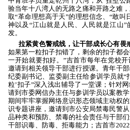
中青班学员重走乾州十八湾，从“挂壁公
验当年十八湾人的无路之痛和开路之难，
取“革命理想高于天”的理想信念、“敢叫
神以及“江山就是人民、人民就是江山”
发。
拉紧黄色警戒线，让干部成长心有畏
如果第一粒扣子扣错了，剩余的扣子都会
一开始就要扣好。”吉首市每年在党校开
邀请到相关领导干部进行授课。青年干部
纪委副书记、监委副主任给参训学员就“
粒’扣子”深入浅出辅导了一堂课；针对
请到市委网信办主任与参训学员以案教学
期间牢牢掌握网络意识形态领域主动权的
识专题讲座，邀请到市公安局禁毒民警从
品种类和预防、禁毒的社会责任与干部们
干部识毒、防毒、拒毒能力；吉首市202