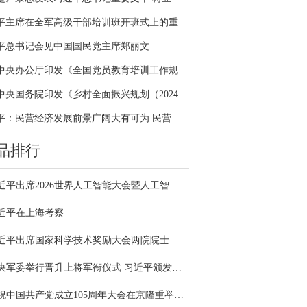
习近平主席在全军高级干部培训班开班式上的重要讲话引领全军开展思想整风、深化政治整训
平总书记会见中国国民党主席郑丽文
中共中央办公厅印发《全国党员教育培训工作规划（2024－2028年）》
中共中央国务院印发《乡村全面振兴规划（2024—2027年）》
习近平：民营经济发展前景广阔大有可为 民营企业和民营企业家大显身手正当其时
品排行
习近平出席2026世界人工智能大会暨人工智能全球治理高级别会议开幕式并发表主旨讲话
近平在上海考察
习近平出席国家科学技术奖励大会两院院士大会中国科协第十一次全国代表大会并发表重要讲话
中央军委举行晋升上将军衔仪式 习近平颁发命令状并向晋衔的军官表示祝贺
庆祝中国共产党成立105周年大会在京隆重举行 习近平发表重要讲话