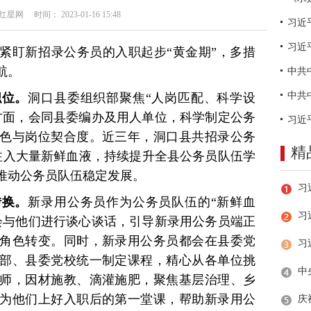
网 时间： 2023-01-16 15:48
习近
紧盯新招录公务员的入职起步“黄金期”，多措
航。
职位。
洞口县委组织部聚焦“人岗匹配、科学设
方面，会同县委编办及用人单位，科学制定公务
色与岗位契合度。近三年，洞口县共招录公务
精
伍注入大量新鲜血液，持续提升全县公务员队伍学
推动公务员队伍稳定发展。
转换。
新录用公务员作为公务员队伍的“新鲜血
习
会与他们进行谈心谈话，引导新录用公务员端正
角色转变。同时，新录用公务员都会在县委党
部、县委党校统一制定课程，精心从各单位挑
师，因材施教、滴灌施肥，聚焦基层治理、乡
为他们上好入职后的第一堂课，帮助新录用公