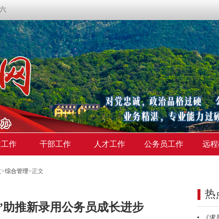
期六
建工作
干部工作
人才工作
公务员工作
远程
文
>
综合管理
>
正文
热
”助推新录用公务员成长进步